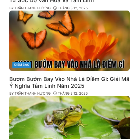
Từ Góc Độ Văn Hóa Và Tâm Linh
BY
TRẦN THANH HƯƠNG
THÁNG 3 12, 2025
CATEGORIES
ĐIỀM BÁO
Bươm Bướm Bay Vào Nhà Là Điềm Gì: Giải Mã
Ý Nghĩa Tâm Linh Năm 2025
BY
TRẦN THANH HƯƠNG
THÁNG 3 12, 2025