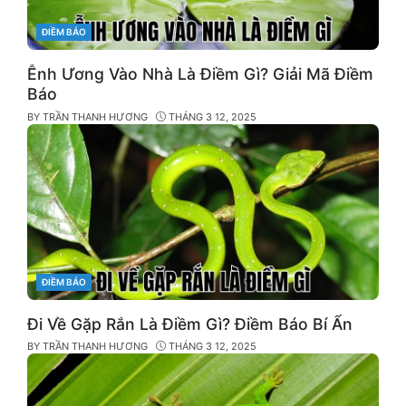
CATEGORIES
ĐIỀM BÁO
Ễnh Ương Vào Nhà Là Điềm Gì? Giải Mã Điềm
Báo
BY
TRẦN THANH HƯƠNG
THÁNG 3 12, 2025
CATEGORIES
ĐIỀM BÁO
Đi Về Gặp Rắn Là Điềm Gì? Điềm Báo Bí Ẩn
BY
TRẦN THANH HƯƠNG
THÁNG 3 12, 2025