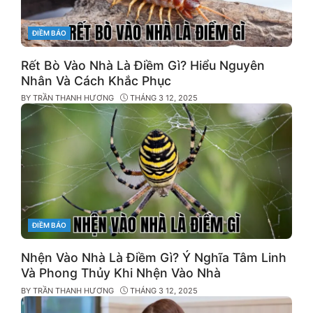
CATEGORIES
ĐIỀM BÁO
Rết Bò Vào Nhà Là Điềm Gì? Hiểu Nguyên
Nhân Và Cách Khắc Phục
BY
TRẦN THANH HƯƠNG
THÁNG 3 12, 2025
CATEGORIES
ĐIỀM BÁO
Nhện Vào Nhà Là Điềm Gì? Ý Nghĩa Tâm Linh
Và Phong Thủy Khi Nhện Vào Nhà
BY
TRẦN THANH HƯƠNG
THÁNG 3 12, 2025