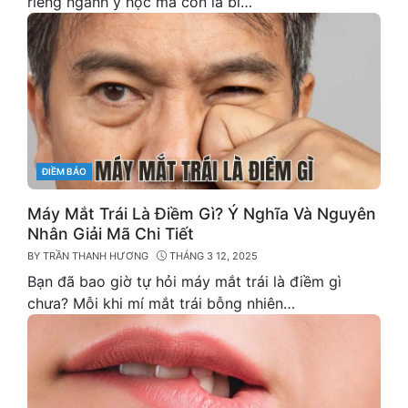
riêng ngành y học mà còn là bí…
CATEGORIES
ĐIỀM BÁO
Máy Mắt Trái Là Điềm Gì? Ý Nghĩa Và Nguyên
Nhân Giải Mã Chi Tiết
BY
TRẦN THANH HƯƠNG
THÁNG 3 12, 2025
Bạn đã bao giờ tự hỏi máy mắt trái là điềm gì
chưa? Mỗi khi mí mắt trái bỗng nhiên…