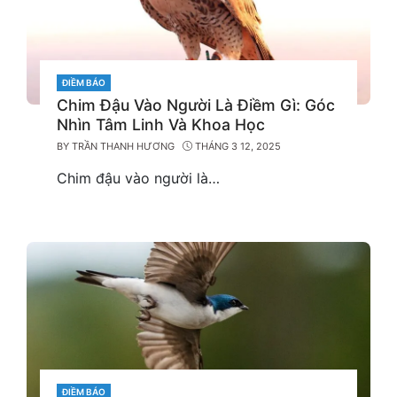
CATEGORIES
ĐIỀM BÁO
Chim Đậu Vào Người Là Điềm Gì: Góc
Nhìn Tâm Linh Và Khoa Học
BY
TRẦN THANH HƯƠNG
THÁNG 3 12, 2025
Chim đậu vào người là…
CATEGORIES
ĐIỀM BÁO