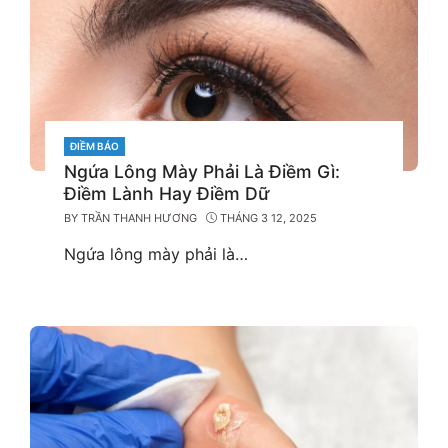
CATEGORIES
ĐIỀM BÁO
Ngứa Lông Mày Phải Là Điềm Gì:
Điềm Lành Hay Điềm Dữ
BY
TRẦN THANH HƯƠNG
THÁNG 3 12, 2025
Ngứa lông mày phải là…