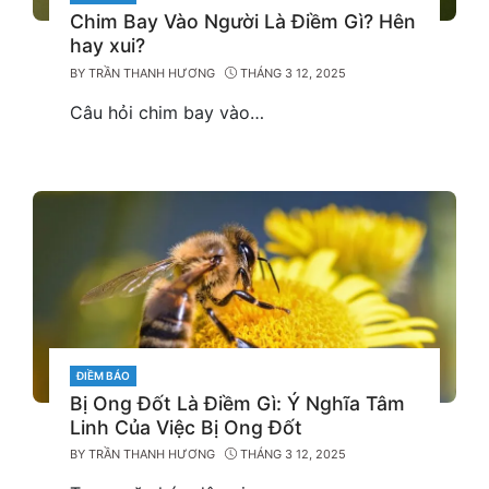
Chim Bay Vào Người Là Điềm Gì? Hên
hay xui?
BY
TRẦN THANH HƯƠNG
THÁNG 3 12, 2025
Câu hỏi chim bay vào…
CATEGORIES
ĐIỀM BÁO
Bị Ong Đốt Là Điềm Gì: Ý Nghĩa Tâm
Linh Của Việc Bị Ong Đốt
BY
TRẦN THANH HƯƠNG
THÁNG 3 12, 2025