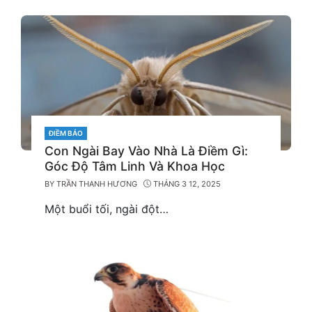
CATEGORIES
ĐIỀM BÁO
Con Ngài Bay Vào Nhà Là Điềm Gì:
Góc Độ Tâm Linh Và Khoa Học
BY
TRẦN THANH HƯƠNG
THÁNG 3 12, 2025
Một buổi tối, ngài đột…