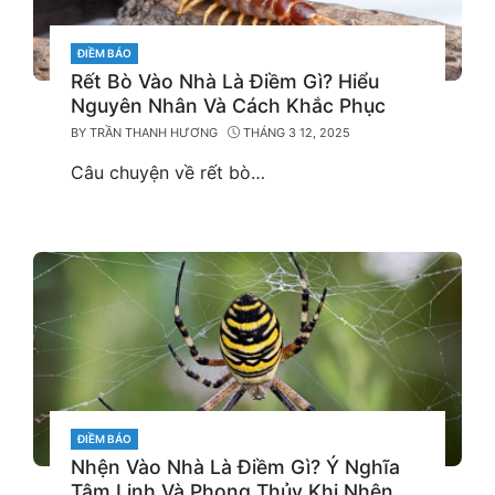
CATEGORIES
ĐIỀM BÁO
Rết Bò Vào Nhà Là Điềm Gì? Hiểu
Nguyên Nhân Và Cách Khắc Phục
BY
TRẦN THANH HƯƠNG
THÁNG 3 12, 2025
Câu chuyện về rết bò…
CATEGORIES
ĐIỀM BÁO
Nhện Vào Nhà Là Điềm Gì? Ý Nghĩa
Tâm Linh Và Phong Thủy Khi Nhện