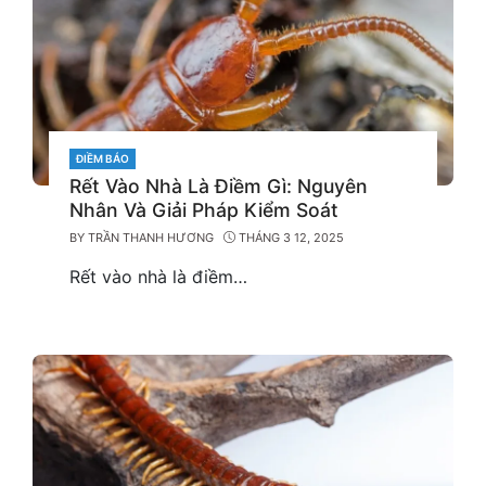
CATEGORIES
ĐIỀM BÁO
Rết Vào Nhà Là Điềm Gì: Nguyên
Nhân Và Giải Pháp Kiểm Soát
BY
TRẦN THANH HƯƠNG
THÁNG 3 12, 2025
Rết vào nhà là điềm…