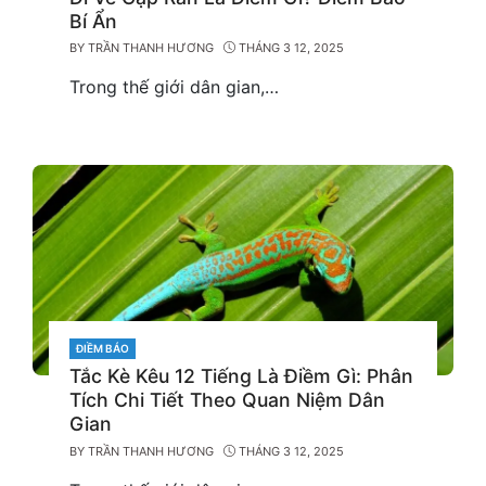
Bí Ẩn
BY
TRẦN THANH HƯƠNG
THÁNG 3 12, 2025
Trong thế giới dân gian,…
CATEGORIES
ĐIỀM BÁO
Tắc Kè Kêu 12 Tiếng Là Điềm Gì: Phân
Tích Chi Tiết Theo Quan Niệm Dân
Gian
BY
TRẦN THANH HƯƠNG
THÁNG 3 12, 2025