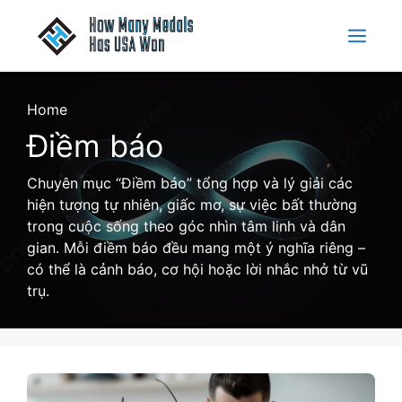
Skip
to
Menu
content
Home
Điềm báo
Chuyên mục “Điềm báo” tổng hợp và lý giải các
hiện tượng tự nhiên, giấc mơ, sự việc bất thường
trong cuộc sống theo góc nhìn tâm linh và dân
gian. Mỗi điềm báo đều mang một ý nghĩa riêng –
có thể là cảnh báo, cơ hội hoặc lời nhắc nhở từ vũ
trụ.