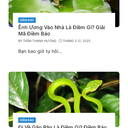
CATEGORIES
ĐIỀM BÁO
Ễnh Ương Vào Nhà Là Điềm Gì? Giải
Mã Điềm Báo
BY
TRẦN THANH HƯƠNG
THÁNG 3 12, 2025
Bạn bao giờ tự hỏi…
CATEGORIES
ĐIỀM BÁO
Đi Về Gặp Rắn Là Điềm Gì? Điềm Báo