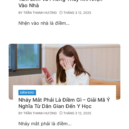
Vào Nhà
BY
TRẦN THANH HƯƠNG
THÁNG 3 12, 2025
Nhện vào nhà là điềm…
CATEGORIES
ĐIỀM BÁO
Nháy Mắt Phải Là Điềm Gì – Giải Mã Ý
Nghĩa Từ Dân Gian Đến Y Học
BY
TRẦN THANH HƯƠNG
THÁNG 3 12, 2025
Nháy mắt phải là điềm…