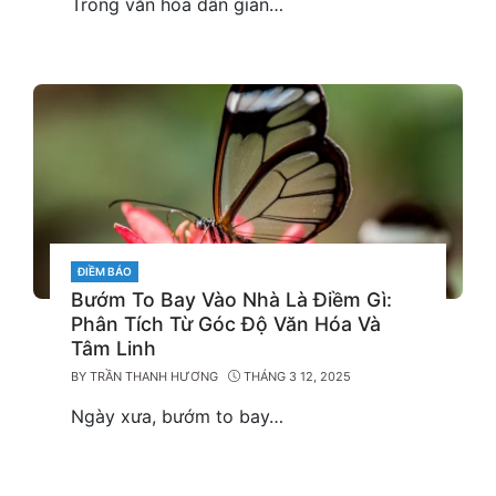
Trong văn hóa dân gian…
CATEGORIES
ĐIỀM BÁO
Bướm To Bay Vào Nhà Là Điềm Gì:
Phân Tích Từ Góc Độ Văn Hóa Và
Tâm Linh
BY
TRẦN THANH HƯƠNG
THÁNG 3 12, 2025
Ngày xưa, bướm to bay…