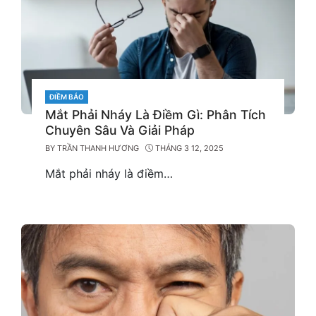
CATEGORIES
ĐIỀM BÁO
Mắt Phải Nháy Là Điềm Gì: Phân Tích
Chuyên Sâu Và Giải Pháp
BY
TRẦN THANH HƯƠNG
THÁNG 3 12, 2025
Mắt phải nháy là điềm…