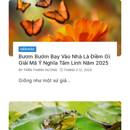
CATEGORIES
ĐIỀM BÁO
Bươm Bướm Bay Vào Nhà Là Điềm Gì:
Giải Mã Ý Nghĩa Tâm Linh Năm 2025
BY
TRẦN THANH HƯƠNG
THÁNG 3 12, 2025
Giống như một sứ giả…