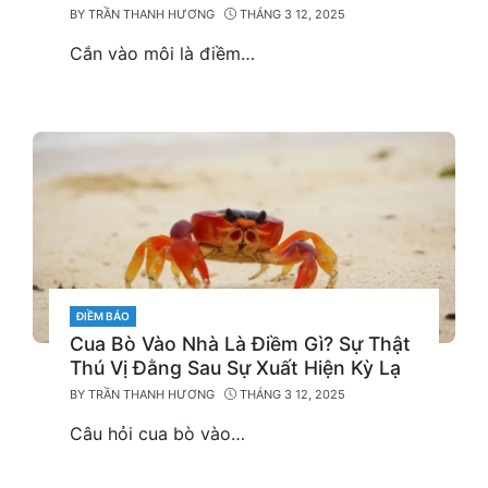
BY
TRẦN THANH HƯƠNG
THÁNG 3 12, 2025
Cắn vào môi là điềm…
CATEGORIES
ĐIỀM BÁO
Cua Bò Vào Nhà Là Điềm Gì? Sự Thật
Thú Vị Đằng Sau Sự Xuất Hiện Kỳ Lạ
BY
TRẦN THANH HƯƠNG
THÁNG 3 12, 2025
Câu hỏi cua bò vào…