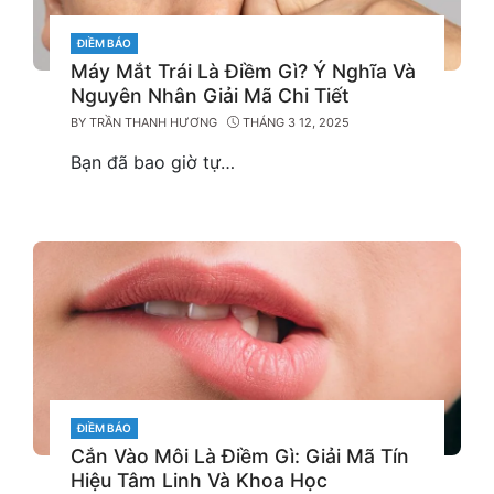
CATEGORIES
ĐIỀM BÁO
Máy Mắt Trái Là Điềm Gì? Ý Nghĩa Và
Nguyên Nhân Giải Mã Chi Tiết
BY
TRẦN THANH HƯƠNG
THÁNG 3 12, 2025
Bạn đã bao giờ tự…
CATEGORIES
ĐIỀM BÁO
Cắn Vào Môi Là Điềm Gì: Giải Mã Tín
Hiệu Tâm Linh Và Khoa Học