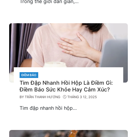
Trong thế giới dân gian,…
CATEGORIES
ĐIỀM BÁO
Tim Đập Nhanh Hồi Hộp Là Điềm Gì:
Điềm Báo Sức Khỏe Hay Cảm Xúc?
BY
TRẦN THANH HƯƠNG
THÁNG 3 12, 2025
Tim đập nhanh hồi hộp…