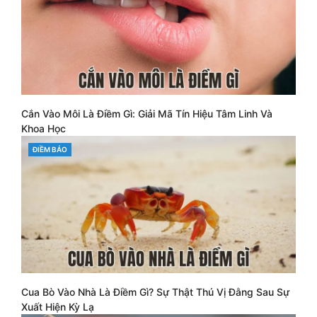
Cắn Vào Môi Là Điềm Gì: Giải Mã Tín Hiệu Tâm Linh Và
Khoa Học
CATEGORIES
ĐIỀM BÁO
Cua Bò Vào Nhà Là Điềm Gì? Sự Thật Thú Vị Đằng Sau Sự
Xuất Hiện Kỳ Lạ