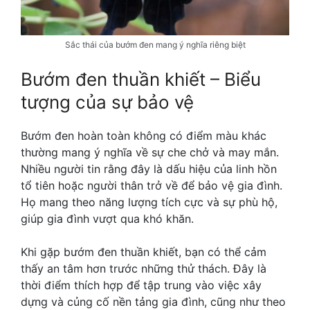
Sắc thái của bướm đen mang ý nghĩa riêng biệt
Bướm đen thuần khiết – Biểu
tượng của sự bảo vệ
Bướm đen hoàn toàn không có điểm màu khác
thường mang ý nghĩa về sự che chở và may mắn.
Nhiều người tin rằng đây là dấu hiệu của linh hồn
tổ tiên hoặc người thân trở về để bảo vệ gia đình.
Họ mang theo năng lượng tích cực và sự phù hộ,
giúp gia đình vượt qua khó khăn.
Khi gặp bướm đen thuần khiết, bạn có thể cảm
thấy an tâm hơn trước những thử thách. Đây là
thời điểm thích hợp để tập trung vào việc xây
dựng và củng cố nền tảng gia đình, cũng như theo