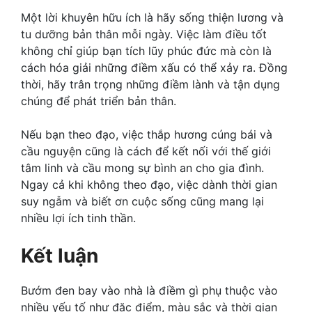
Một lời khuyên hữu ích là hãy sống thiện lương và
tu dưỡng bản thân mỗi ngày. Việc làm điều tốt
không chỉ giúp bạn tích lũy phúc đức mà còn là
cách hóa giải những điềm xấu có thể xảy ra. Đồng
thời, hãy trân trọng những điềm lành và tận dụng
chúng để phát triển bản thân.
Nếu bạn theo đạo, việc thắp hương cúng bái và
cầu nguyện cũng là cách để kết nối với thế giới
tâm linh và cầu mong sự bình an cho gia đình.
Ngay cả khi không theo đạo, việc dành thời gian
suy ngẫm và biết ơn cuộc sống cũng mang lại
nhiều lợi ích tinh thần.
Kết luận
Bướm đen bay vào nhà là điềm gì phụ thuộc vào
nhiều yếu tố như đặc điểm, màu sắc và thời gian