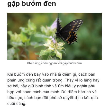
gặp bướm đen
Phản ứng khôn ngoan khi gặp bướm đen
Khi bướm đen bay vào nhà là điềm gì, cách bạn
phản ứng cũng rất quan trọng. Thay vì lo lắng hay
sợ hãi, hãy giữ bình tĩnh và tìm hiểu ý nghĩa phù
hợp với hoàn cảnh của mình. Dù điềm báo có vẻ
tiêu cực, cách bạn đối phó sẽ quyết định kết quả
cuối cùng.