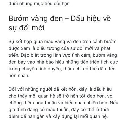
đuổi những mục tiêu dài hạn.
Bướm vàng đen – Dấu hiệu về
sự đổi mới
Sự kết hợp giữa màu vàng và đen trên cánh bướm
được xem là biểu tượng của sự đổi mới và phát
triển. Đặc biệt trong lĩnh vực tình cảm, bướm vàng
đen bay vào nhà báo hiệu những tiến triển tích cực
trong chuyện tình duyên, thậm chí có thể dẫn đến
hôn nhân.
Đối với những người đã kết hôn, đây là dấu hiệu
cho thấy mối quan hệ sẽ trở nên tốt đẹp hơn, vợ
chồng thêm hòa thuận và hiểu nhau nhiều hơn. Nếu
gia đình đang có mâu thuẫn, đây có thể là thời
điểm để hàn gắn và xây dựng lại mối quan hệ.