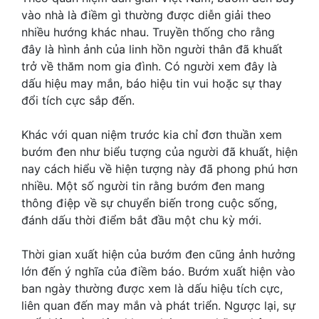
vào nhà là điềm gì thường được diễn giải theo
nhiều hướng khác nhau. Truyền thống cho rằng
đây là hình ảnh của linh hồn người thân đã khuất
trở về thăm nom gia đình. Có người xem đây là
dấu hiệu may mắn, báo hiệu tin vui hoặc sự thay
đổi tích cực sắp đến.
Khác với quan niệm trước kia chỉ đơn thuần xem
bướm đen như biểu tượng của người đã khuất, hiện
nay cách hiểu về hiện tượng này đã phong phú hơn
nhiều. Một số người tin rằng bướm đen mang
thông điệp về sự chuyển biến trong cuộc sống,
đánh dấu thời điểm bắt đầu một chu kỳ mới.
Thời gian xuất hiện của bướm đen cũng ảnh hưởng
lớn đến ý nghĩa của điềm báo. Bướm xuất hiện vào
ban ngày thường được xem là dấu hiệu tích cực,
liên quan đến may mắn và phát triển. Ngược lại, sự