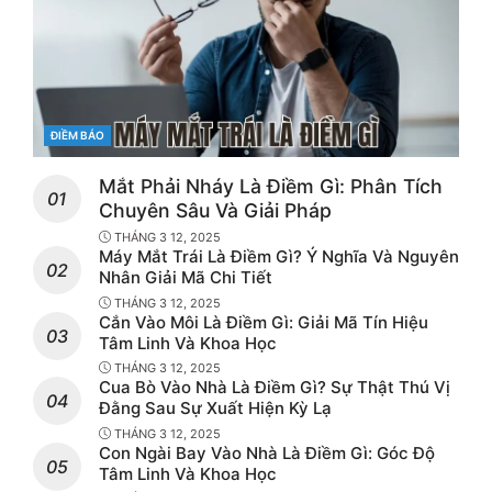
CATEGORIES
ĐIỀM BÁO
Mắt Phải Nháy Là Điềm Gì: Phân Tích
Chuyên Sâu Và Giải Pháp
THÁNG 3 12, 2025
Máy Mắt Trái Là Điềm Gì? Ý Nghĩa Và Nguyên
Nhân Giải Mã Chi Tiết
THÁNG 3 12, 2025
Cắn Vào Môi Là Điềm Gì: Giải Mã Tín Hiệu
Tâm Linh Và Khoa Học
THÁNG 3 12, 2025
Cua Bò Vào Nhà Là Điềm Gì? Sự Thật Thú Vị
Đằng Sau Sự Xuất Hiện Kỳ Lạ
THÁNG 3 12, 2025
Con Ngài Bay Vào Nhà Là Điềm Gì: Góc Độ
Tâm Linh Và Khoa Học