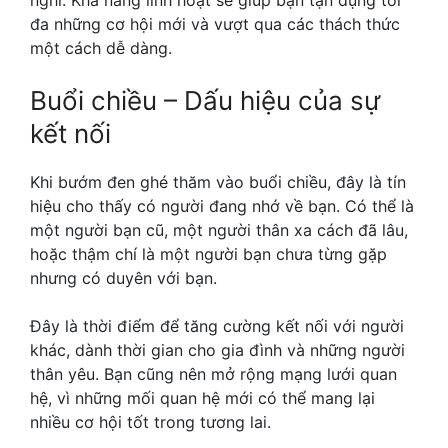
đa những cơ hội mới và vượt qua các thách thức
một cách dễ dàng.
Buổi chiều – Dấu hiệu của sự
kết nối
Khi bướm đen ghé thăm vào buổi chiều, đây là tín
hiệu cho thấy có người đang nhớ về bạn. Có thể là
một người bạn cũ, một người thân xa cách đã lâu,
hoặc thậm chí là một người bạn chưa từng gặp
nhưng có duyên với bạn.
Đây là thời điểm để tăng cường kết nối với người
khác, dành thời gian cho gia đình và những người
thân yêu. Bạn cũng nên mở rộng mạng lưới quan
hệ, vì những mối quan hệ mới có thể mang lại
nhiều cơ hội tốt trong tương lai.