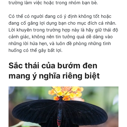
trường làm việc hoặc trong nhóm bạn bè.
Có thể có người đang có ý định không tốt hoặc
đang cố gắng lợi dụng bạn cho mục đích cá nhân.
Lời khuyên trong trường hợp này là hãy giữ thái độ
cảnh giác, không nên tin tưởng quá dễ dàng vào
những lời hứa hẹn, và luôn đề phòng những tình
huống có thể gây bất lợi.
Sắc thái của bướm đen
mang ý nghĩa riêng biệt