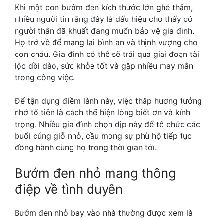
Khi một con bướm đen kích thước lớn ghé thăm,
nhiều người tin rằng đây là dấu hiệu cho thấy có
người thân đã khuất đang muốn bảo vệ gia đình.
Họ trở về để mang lại bình an và thịnh vượng cho
con cháu. Gia đình có thể sẽ trải qua giai đoạn tài
lộc dồi dào, sức khỏe tốt và gặp nhiều may mắn
trong công việc.
Để tận dụng điềm lành này, việc thắp hương tưởng
nhớ tổ tiên là cách thể hiện lòng biết ơn và kính
trọng. Nhiều gia đình chọn dịp này để tổ chức các
buổi cúng giỗ nhỏ, cầu mong sự phù hộ tiếp tục
đồng hành cùng họ trong thời gian tới.
Bướm đen nhỏ mang thông
điệp về tình duyên
Bướm đen nhỏ bay vào nhà thường được xem là