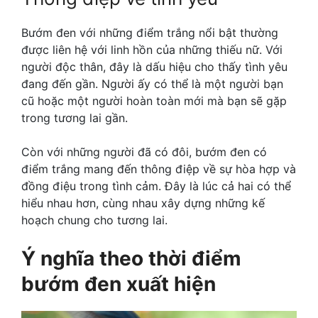
Bướm đen với những điểm trắng nổi bật thường
được liên hệ với linh hồn của những thiếu nữ. Với
người độc thân, đây là dấu hiệu cho thấy tình yêu
đang đến gần. Người ấy có thể là một người bạn
cũ hoặc một người hoàn toàn mới mà bạn sẽ gặp
trong tương lai gần.
Còn với những người đã có đôi, bướm đen có
điểm trắng mang đến thông điệp về sự hòa hợp và
đồng điệu trong tình cảm. Đây là lúc cả hai có thể
hiểu nhau hơn, cùng nhau xây dựng những kế
hoạch chung cho tương lai.
Ý nghĩa theo thời điểm
bướm đen xuất hiện