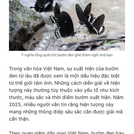
Ý nghĩa tổng quát khi bướm đen ghé thăm ngôi nhà bạn
Trong văn hóa Việt Nam, sự xuất hiện của bướm
đen từ lâu đã được xem là một dấu hiệu đặc biệt
từ thế giới tâm linh. Những cách diễn giải về hiện
tượng này thường tùy thuộc vào yếu tố như kích
thước, màu sắc và thời điểm bướm xuất hiện. Năm
2025, nhiều người vẫn tin rằng hiện tượng này
mang những thông điệp sâu sắc cần được giải mã
cẩn thận.
Theo quan niệm dân gian Việt Nam, bướm đen bay