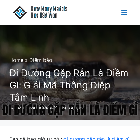
Skip
to
Menu
content
Home
»
Điềm báo
Đi Đường Gặp Rắn Là Điềm
Gì: Giải Mã Thông Điệp
Tâm Linh
BY
TRẦN THANH HƯƠNG
THÁNG 3 11, 2025
Bạn đã bao giờ tự hỏi:
đi đường gặp rắn là điềm gì