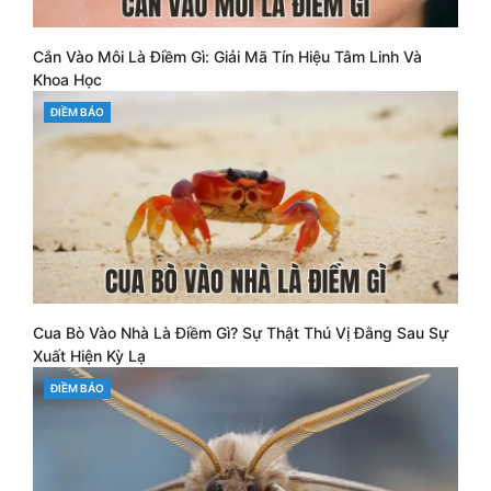
Cắn Vào Môi Là Điềm Gì: Giải Mã Tín Hiệu Tâm Linh Và
Khoa Học
CATEGORIES
ĐIỀM BÁO
Cua Bò Vào Nhà Là Điềm Gì? Sự Thật Thú Vị Đằng Sau Sự
Xuất Hiện Kỳ Lạ
CATEGORIES
ĐIỀM BÁO