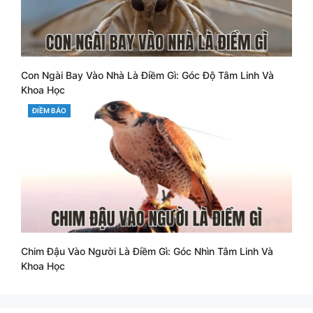
Con Ngài Bay Vào Nhà Là Điềm Gì: Góc Độ Tâm Linh Và
Khoa Học
CATEGORIES
ĐIỀM BÁO
Chim Đậu Vào Người Là Điềm Gì: Góc Nhìn Tâm Linh Và
Khoa Học