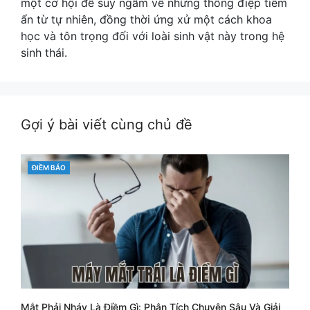
một cơ hội để suy ngẫm về những thông điệp tiềm
ẩn từ tự nhiên, đồng thời ứng xử một cách khoa
học và tôn trọng đối với loài sinh vật này trong hệ
sinh thái.
Gợi ý bài viết cùng chủ đề
CATEGORIES
ĐIỀM BÁO
Mắt Phải Nháy Là Điềm Gì: Phân Tích Chuyên Sâu Và Giải