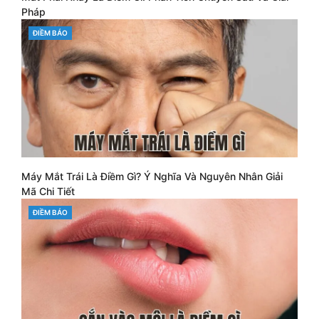
Pháp
CATEGORIES
ĐIỀM BÁO
Máy Mắt Trái Là Điềm Gì? Ý Nghĩa Và Nguyên Nhân Giải
Mã Chi Tiết
CATEGORIES
ĐIỀM BÁO