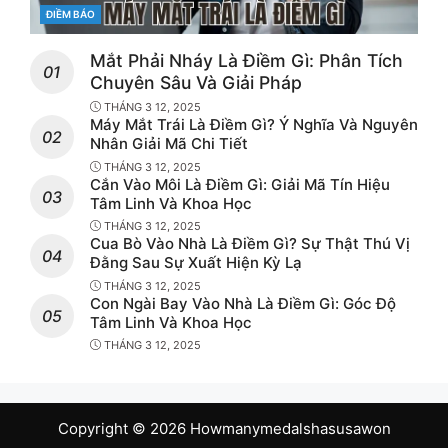
CATEGORIES
ĐIỀM BÁO
Mắt Phải Nháy Là Điềm Gì: Phân Tích
Chuyên Sâu Và Giải Pháp
THÁNG 3 12, 2025
Máy Mắt Trái Là Điềm Gì? Ý Nghĩa Và Nguyên
Nhân Giải Mã Chi Tiết
THÁNG 3 12, 2025
Cắn Vào Môi Là Điềm Gì: Giải Mã Tín Hiệu
Tâm Linh Và Khoa Học
THÁNG 3 12, 2025
Cua Bò Vào Nhà Là Điềm Gì? Sự Thật Thú Vị
Đằng Sau Sự Xuất Hiện Kỳ Lạ
THÁNG 3 12, 2025
Con Ngài Bay Vào Nhà Là Điềm Gì: Góc Độ
Tâm Linh Và Khoa Học
THÁNG 3 12, 2025
Copyright © 2026 Howmanymedalshasusawon