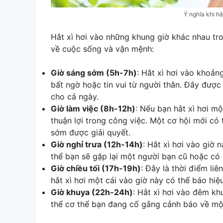
Ý nghĩa khi hắ
Hắt xì hơi vào những khung giờ khác nhau tr
về cuộc sống và vận mệnh:
Giờ sáng sớm (5h-7h)
: Hắt xì hơi vào khoả
bất ngờ hoặc tin vui từ người thân. Đây được
cho cả ngày.
Giờ làm việc (8h-12h)
: Nếu bạn hắt xì hơi mộ
thuận lợi trong công việc. Một cơ hội mới c
sớm được giải quyết.
Giờ nghỉ trưa (12h-14h)
: Hắt xì hơi vào giờ
thể bạn sẽ gặp lại một người bạn cũ hoặc có 
Giờ chiều tối (17h-19h)
: Đây là thời điểm li
hắt xì hơi một cái vào giờ này có thể báo hi
Giờ khuya (22h-24h)
: Hắt xì hơi vào đêm k
thể cơ thể bạn đang cố gắng cảnh báo về mộ