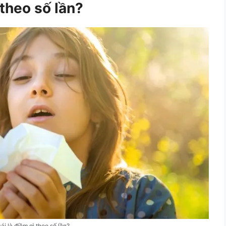
 theo số lần?
cái là điềm gì theo số lần?