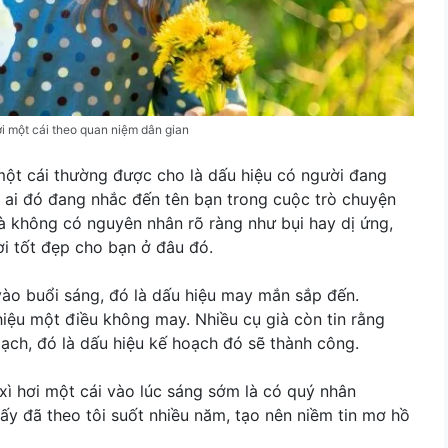
ơi một cái theo quan niệm dân gian
 một cái thường được cho là dấu hiệu có người đang
g ai đó đang nhắc đến tên bạn trong cuộc trò chuyện
à không có nguyên nhân rõ ràng như bụi hay dị ứng,
ời tốt đẹp cho bạn ở đâu đó.
vào buổi sáng, đó là dấu hiệu may mắn sắp đến.
 hiệu một điều không may. Nhiều cụ già còn tin rằng
oạch, đó là dấu hiệu kế hoạch đó sẽ thành công.
 xì hơi một cái vào lúc sáng sớm là có quý nhân
ấy đã theo tôi suốt nhiều năm, tạo nên niềm tin mơ hồ