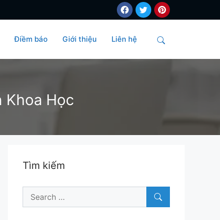
Điềm báo
Giới thiệu
Liên hệ
Search
ìn Khoa Học
Tìm kiếm
Search
for: