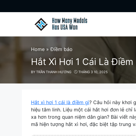
Skip
to
content
Home
»
Điềm báo
Hắt Xì Hơi 1 Cái Là Điề
BY
TRẦN THANH HƯƠNG
THÁNG 3 10, 2025
Hắt xì hơi 1 cái là điềm gì
? Câu hỏi này khơi g
hiệu tâm linh. Liệu một cái hắt hơi đơn lẻ ch
xa hơn trong quan niệm dân gian? Bài viết nà
mã hiện tượng hắt xì hơi, đặc biệt tập trung v