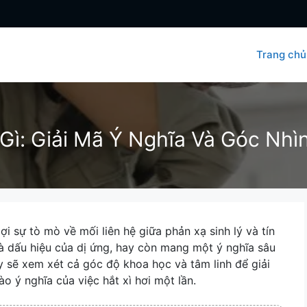
Trang chủ
m Gì: Giải Mã Ý Nghĩa Và Góc Nh
ợi sự tò mò về mối liên hệ giữa phản xạ sinh lý và tín
ỉ là dấu hiệu của dị ứng, hay còn mang một ý nghĩa sâu
y sẽ xem xét cả góc độ khoa học và tâm linh để giải
ào ý nghĩa của việc hắt xì hơi một lần.