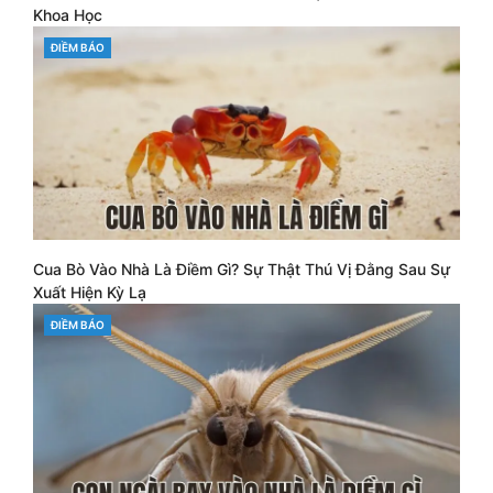
Khoa Học
CATEGORIES
ĐIỀM BÁO
Cua Bò Vào Nhà Là Điềm Gì? Sự Thật Thú Vị Đằng Sau Sự
Xuất Hiện Kỳ Lạ
CATEGORIES
ĐIỀM BÁO