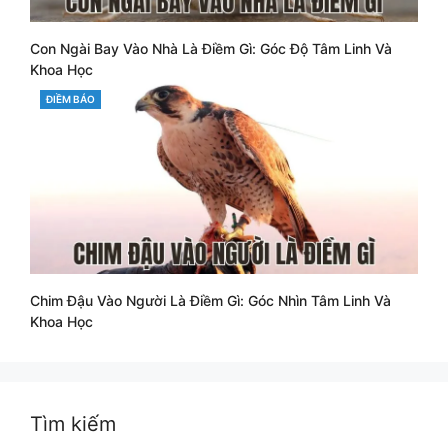
Con Ngài Bay Vào Nhà Là Điềm Gì: Góc Độ Tâm Linh Và
Khoa Học
CATEGORIES
ĐIỀM BÁO
Chim Đậu Vào Người Là Điềm Gì: Góc Nhìn Tâm Linh Và
Khoa Học
Tìm kiếm