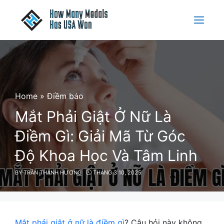
Skip
to
Menu
content
Home
»
Điềm báo
Mắt Phải Giật Ở Nữ Là
Điềm Gì: Giải Mã Từ Góc
Độ Khoa Học Và Tâm Linh
BY
TRẦN THANH HƯƠNG
THÁNG 3 10, 2025
Mắt phải giật ở nữ là điềm gì
? Câu hỏi này không