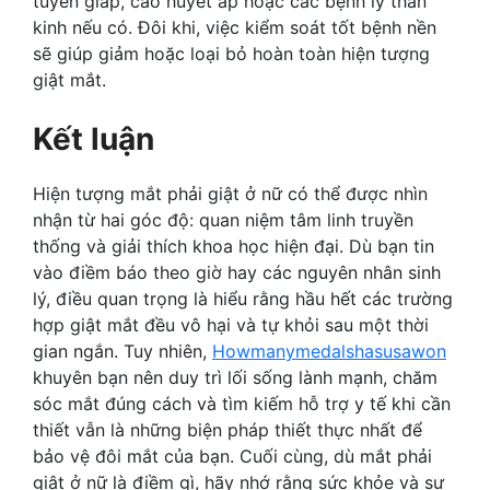
tuyến giáp, cao huyết áp hoặc các bệnh lý thần
kinh nếu có. Đôi khi, việc kiểm soát tốt bệnh nền
sẽ giúp giảm hoặc loại bỏ hoàn toàn hiện tượng
giật mắt.
Kết luận
Hiện tượng mắt phải giật ở nữ có thể được nhìn
nhận từ hai góc độ: quan niệm tâm linh truyền
thống và giải thích khoa học hiện đại. Dù bạn tin
vào điềm báo theo giờ hay các nguyên nhân sinh
lý, điều quan trọng là hiểu rằng hầu hết các trường
hợp giật mắt đều vô hại và tự khỏi sau một thời
gian ngắn. Tuy nhiên,
Howmanymedalshasusawon
khuyên bạn nên duy trì lối sống lành mạnh, chăm
sóc mắt đúng cách và tìm kiếm hỗ trợ y tế khi cần
thiết vẫn là những biện pháp thiết thực nhất để
bảo vệ đôi mắt của bạn. Cuối cùng, dù mắt phải
giật ở nữ là điềm gì, hãy nhớ rằng sức khỏe và sự