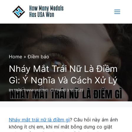
Skip
to
Menu
content
Home
»
Điềm báo
Nháy Mắt Trái Nữ Là Điềm
Gì: Ý Nghĩa Và Cách Xử Lý
BY
TRẦN THANH HƯƠNG
THÁNG 3 10, 2025
Nháy mắt trái nữ là điềm gì
? Câu hỏi này ám ảnh
không ít chị em, khi mí mắt bỗng dưng co giật