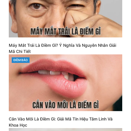
Máy Mắt Trái Là Điềm Gì? Ý Nghĩa Và Nguyên Nhân Giải
Mã Chi Tiết
CATEGORIES
ĐIỀM BÁO
Cắn Vào Môi Là Điềm Gì: Giải Mã Tín Hiệu Tâm Linh Và
Khoa Học