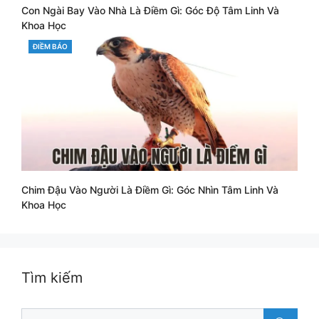
Con Ngài Bay Vào Nhà Là Điềm Gì: Góc Độ Tâm Linh Và
Khoa Học
CATEGORIES
ĐIỀM BÁO
Chim Đậu Vào Người Là Điềm Gì: Góc Nhìn Tâm Linh Và
Khoa Học
Tìm kiếm
Search