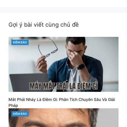
Gợi ý bài viết cùng chủ đề
CATEGORIES
ĐIỀM BÁO
Mắt Phải Nháy Là Điềm Gì: Phân Tích Chuyên Sâu Và Giải
Pháp
CATEGORIES
ĐIỀM BÁO