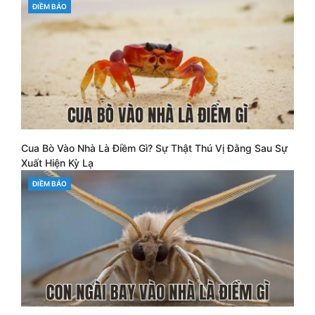
CATEGORIES
ĐIỀM BÁO
Cua Bò Vào Nhà Là Điềm Gì? Sự Thật Thú Vị Đằng Sau Sự
Xuất Hiện Kỳ Lạ
CATEGORIES
ĐIỀM BÁO